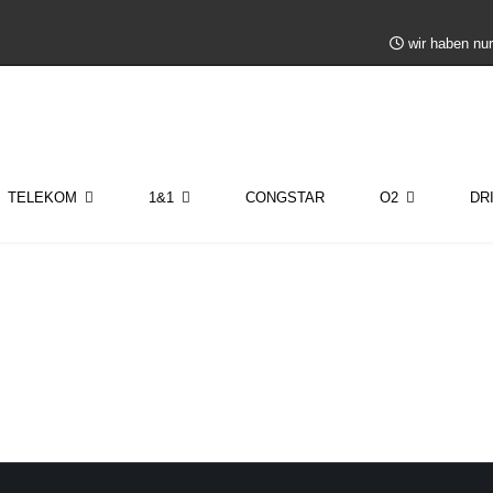
wir haben nur
TELEKOM
1&1
CONGSTAR
O2
DR