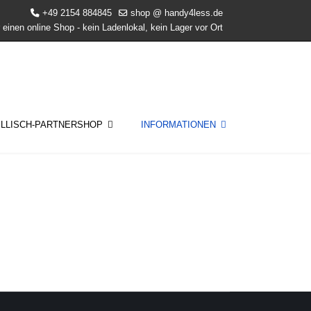
+49 2154 884845
shop @ handy4less.de
 einen online Shop - kein Ladenlokal, kein Lager vor Ort
ILLISCH-PARTNERSHOP
INFORMATIONEN