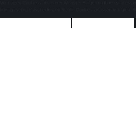
Wir nutzen Cookies auf unserer Website. Einige von ihnen sind essen
können selbst entscheiden, ob Sie die Cookies zulassen möchten. Bit
AKZEPTIEREN
ABLEHNEN